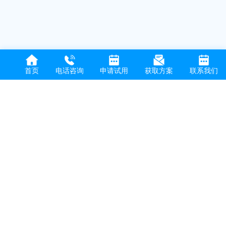
首页
电话咨询
申请试用
获取方案
联系我们
代购商城
无缝对接天猫、淘宝、1688官方接口，订单自动预报，物流
实时追踪，多平台商品一键同步。