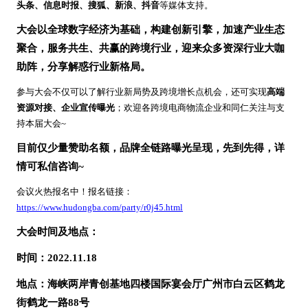
头条、信息时报、搜狐、新浪、抖音
等媒体支持。
大会以全球数字经济为基础，构建创新引擎，加速产业生态
聚合，服务共生、共赢的跨境行业，迎来众多资深行业大咖
助阵，分享解惑行业新格局。
参与大会不仅可以了解行业新局势及跨境增长点机会，还可实现
高端
资源对接、企业宣传曝光
；欢迎各跨境电商物流企业和同仁关注与支
持本届大会
~
目前仅少量赞助名额，品牌全链路曝光呈现，先到先得，详
情可私信咨询
~
会议火热报名中！报名链接：
https://www.hudongba.com/party/r0j45.html
大会时间及地点：
时间：
2022.11.18
地点：海峡两岸青创基地四楼国际宴会厅广州市白云区鹤龙
街鹤龙一路
88号