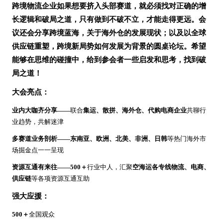
跨境物流企业如果想要挤入头部赛道，就必须找对正确的增
长逻辑和破局之道，只有做到不破不立，才能走得更远。会
议还会分享跨境蓝海，关于海外仓的发展现状；以及以全球
供应链重塑，跨境新局势如何发展为背景的圆桌论坛。希望
能够在思维的碰撞中，给到参会者一些启发和思考，找到破
局之道！
大会亮点：
业内大咖齐分享
——
联合
集运、散拼、海外仓、代购电商企业
共聊行
业趋势，共解迷津
多赛道业务剖析
——东南亚、欧洲、北美、非洲、日韩
等热门海外市
场掘金点一一呈现
资源互通有来往
——500＋
行业中人，汇聚
空海运各专线物流、电商、
供应链
等各项资源互通互助
强大应援：
500＋
全国观众