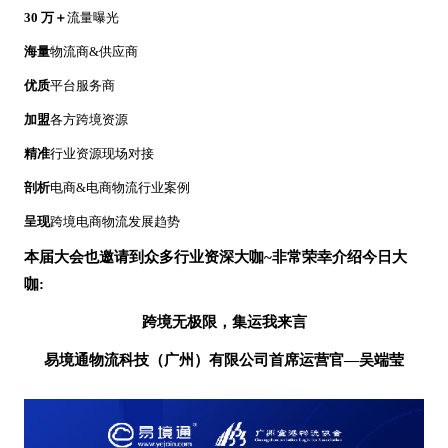
30 万＋
流量曝光
海量
物流商
&供应商
优质
平台服务商
加盟
各方跨境资源
精准
行业资源现场对接
剖析
电商
&电商物流行业案例
呈现
跨境电商物流发展趋势
本届大会也邀请到众多行业资深大咖
~非常荣幸介绍今日大
咖:
跨境无极限，集运我来言
易境通物流科技（广州）有限公司
首席运营官
—吴端莹