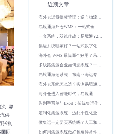
近期文章
海外仓退货换标管理：逆向物流如
何变成增值服务？
易境通海外仓WMS：一站式全场
景智能海外仓管理系统
一套系统，双线作战：易境通Y2系
统如何打通美欧双市场履约全流程
集运系统哪家好？一站式数字化运
营首选易境通集运系统
海外仓 WMS 系统哪个好用？易境
通海外仓系统全面实测推荐
多线路集运企业如何选系统？一站
式多线路管控，认准易境通集运系
易境通海运系统：东南亚海运专线
统
数字化全流程
海外仓系统怎么选？实测易境通
WMS七大硬核优势，日韩俄罗斯
海外仓进入智能时代，易境通
超一半海外仓都在用！
WMS如何重新定义海外仓管理新
告别手写单与Excel：传统集运作坊
标准？
流 廖
的数字化突围之路
定制化集运系统：适配个性化业
物流供
务、灵活迭代升级
做集运一定要买系统吗？人工和系
司张祺
统成本差距多大？
递国际
如何用集运系统做好包裹异常件管