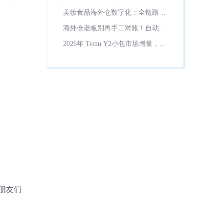
理？
美妆食品海外仓数字化：全链路保
质期管控方案！
海外仓老板别再手工对账！自动计
费省一半财务时间
2026年 Temu Y2小包市场增量，货
代数字化必备工具解析
朋友们