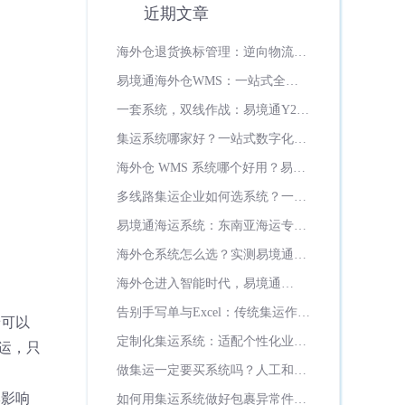
近期文章
海外仓退货换标管理：逆向物流如
何变成增值服务？
易境通海外仓WMS：一站式全场
景智能海外仓管理系统
一套系统，双线作战：易境通Y2系
统如何打通美欧双市场履约全流程
集运系统哪家好？一站式数字化运
营首选易境通集运系统
海外仓 WMS 系统哪个好用？易境
通海外仓系统全面实测推荐
多线路集运企业如何选系统？一站
式多线路管控，认准易境通集运系
易境通海运系统：东南亚海运专线
统
数字化全流程
海外仓系统怎么选？实测易境通
WMS七大硬核优势，日韩俄罗斯
海外仓进入智能时代，易境通
超一半海外仓都在用！
WMS如何重新定义海外仓管理新
告别手写单与Excel：传统集运作坊
标准？
着可以
的数字化突围之路
定制化集运系统：适配个性化业
运，只
务、灵活迭代升级
做集运一定要买系统吗？人工和系
统成本差距多大？
牌影响
如何用集运系统做好包裹异常件管