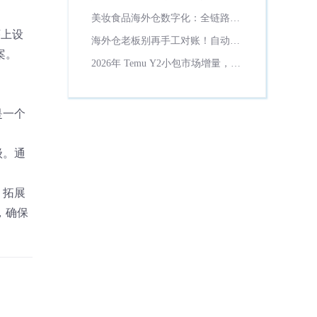
理？
美妆食品海外仓数字化：全链路保
质期管控方案！
序上设
海外仓老板别再手工对账！自动计
案。
费省一半财务时间
2026年 Temu Y2小包市场增量，货
代数字化必备工具解析
是一个
级。通
、拓展
，确保