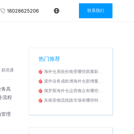
18028625206
联系我们
热门推荐
：易境通
海外仓系统价格受哪些因素影
响？收费模式解析
退件业务成欧洲海外仓新增量，
怎样挑选适配退货换标WMS系
业务高
俄罗斯海外仓运营痛点有哪些？
统？
海外仓系统该如何落地解决？
务流程
东南亚物流线路市场有哪些特
点？适配东南亚业务的专线拼柜
系统推荐
地管理