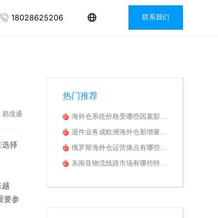
18028625206
联系我们
热门推荐
：易境通
海外仓系统价格受哪些因素影
响？收费模式解析
退件业务成欧洲海外仓新增量，
怎样挑选适配退货换标WMS系
在选择
俄罗斯海外仓运营痛点有哪些？
统？
海外仓系统该如何落地解决？
东南亚物流线路市场有哪些特
点？适配东南亚业务的专线拼柜
系统推荐
来越
重要参