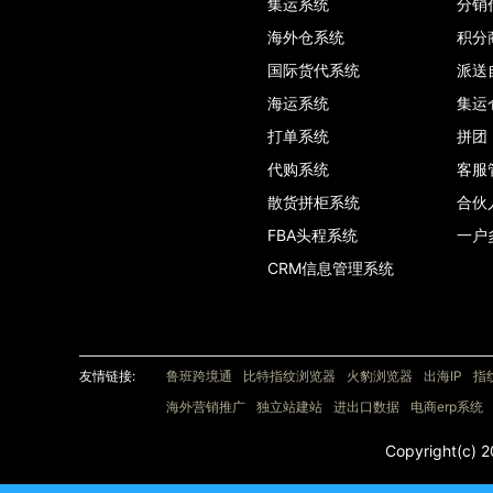
集运系统
分销
海外仓系统
积分
国际货代系统
派送
海运系统
集运
打单系统
拼团
代购系统
客服
散货拼柜系统
合伙
FBA头程系统
一户
CRM信息管理系统
友情链接:
鲁班跨境通
比特指纹浏览器
火豹浏览器
出海IP
指
海外营销推广
独立站建站
进出口数据
电商erp系统
Copyright(