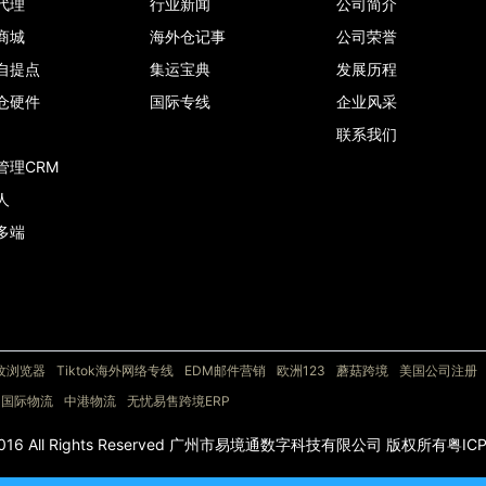
代理
行业新闻
公司简介
商城
海外仓记事
公司荣誉
自提点
集运宝典
发展历程
仓硬件
国际专线
企业风采
联系我们
管理CRM
人
多端
纹浏览器
Tiktok海外网络专线
EDM邮件营销
欧洲123
蘑菇跨境
美国公司注册
国际物流
中港物流
无忧易售跨境ERP
c) 2016 All Rights Reserved 广州市易境通数字科技有限公司 版权所有粤IC