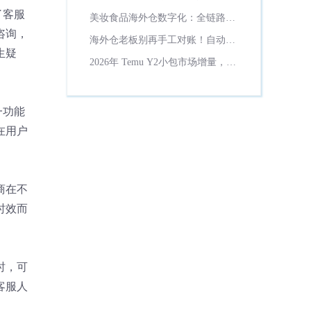
理？
了客服
美妆食品海外仓数字化：全链路保
质期管控方案！
咨询，
海外仓老板别再手工对账！自动计
生疑
费省一半财务时间
2026年 Temu Y2小包市场增量，货
代数字化必备工具解析
一功能
在用户
商在不
时效而
时，可
客服人