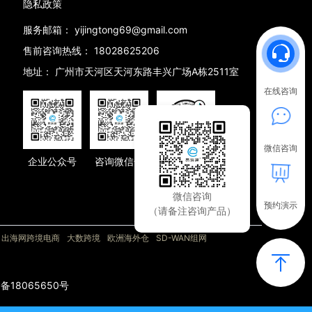
隐私政策
服务邮箱：
yijingtong69@gmail.com
售前咨询热线：
18028625206
地址：
广州市天河区天河东路丰兴广场A栋2511室
在线咨询
微信咨询
企业公众号
咨询微信号
抖音号
微信咨询
预约演示
（请备注咨询产品）
出海网跨境电商
大数跨境
欧洲海外仓
SD-WAN组网
P备18065650号