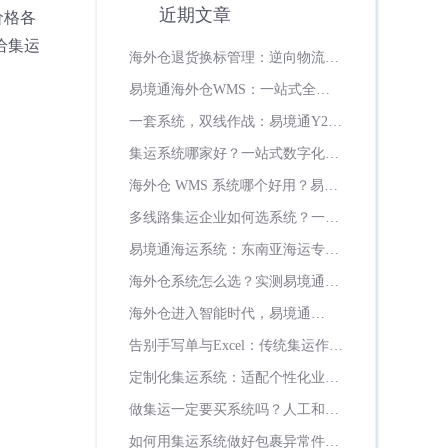
近期文章
价格各
给集运
海外仓退货换标管理：逆向物流如
何变成增值服务？
易境通海外仓WMS：一站式全场
景智能海外仓管理系统
一套系统，双线作战：易境通Y2系
统如何打通美欧双市场履约全流程
集运系统哪家好？一站式数字化运
营首选易境通集运系统
海外仓 WMS 系统哪个好用？易境
通海外仓系统全面实测推荐
多线路集运企业如何选系统？一站
式多线路管控，认准易境通集运系
易境通海运系统：东南亚海运专线
统
数字化全流程
海外仓系统怎么选？实测易境通
WMS七大硬核优势，日韩俄罗斯
海外仓进入智能时代，易境通
超一半海外仓都在用！
WMS如何重新定义海外仓管理新
告别手写单与Excel：传统集运作坊
标准？
的数字化突围之路
定制化集运系统：适配个性化业
务、灵活迭代升级
做集运一定要买系统吗？人工和系
统成本差距多大？
如何用集运系统做好包裹异常件管