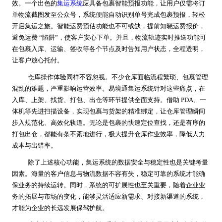
效。一个出色的
集运系统
应具备包裹智能预报功能，让用户仅需将订
单物流截图发至公众号，系统便能自动识别单号完成包裹预报，轻松
开启集运之旅。智能运费预估功能也不可或缺，提前知晓运费报价，
避免运费 “陷阱”，使客户安心下单。并且，物流轨迹实时推送功能可
在包裹入库、运输、签收等各个节点及时告知用户状态，全程透明，
让客户放心托付。
仓库操作体验同样不容忽视。不少仓库面临流程繁琐、包裹管理
混乱的难题，严重影响运营效率。易境通集运系统针对这些痛点，在
入库、上架、找货、打包、出仓等环节提供全面支持。借助 PDA、一
体机等先进扫描设备，实现包裹与货架的精准绑定，让仓库管理瞬间
步入规范化、高效化轨道。无论是包裹的快速定位查找，还是有序的
打包出仓，都能有条不紊地进行，极大提升仓库作业效率，降低人力
成本与出错率。
除了上述核心功能，集运系统的数据安全与稳定性也是关键考量
因素。海量的客户信息与物流数据不容有失，稳定可靠的系统才能确
保业务的持续运转。同时，系统的可扩展性也至关重要，随着企业业
务的拓展与市场的变化，能够灵活适应新需求、对接新渠道的系统，
才能为企业的长远发展保驾护航。