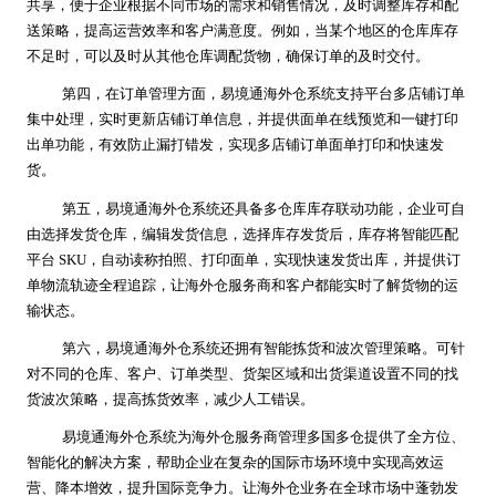
共享，便于企业根据不同市场的需求和销售情况，及时调整库存和配
送策略，提高运营效率和客户满意度。例如，当某个地区的仓库库存
不足时，可以及时从其他仓库调配货物，确保订单的及时交付。
第四，在订单管理方面，易境通海外仓系统支持平台多店铺订单
集中处理，实时更新店铺订单信息，并提供面单在线预览和一键打印
出单功能，有效防止漏打错发，实现多店铺订单面单打印和快速发
货。
第五，易境通海外仓系统还具备多仓库库存联动功能，企业可自
由选择发货仓库，编辑发货信息，选择库存发货后，库存将智能匹配
平台 SKU，自动读称拍照、打印面单，实现快速发货出库，并提供订
单物流轨迹全程追踪，让海外仓服务商和客户都能实时了解货物的运
输状态。
第六，易境通海外仓系统还拥有智能拣货和波次管理策略。可针
对不同的仓库、客户、订单类型、货架区域和出货渠道设置不同的找
货波次策略，提高拣货效率，减少人工错误。
易境通海外仓系统为海外仓服务商管理多国多仓提供了全方位、
智能化的解决方案，帮助企业在复杂的国际市场环境中实现高效运
营、降本增效，提升国际竞争力。让海外仓业务在全球市场中蓬勃发