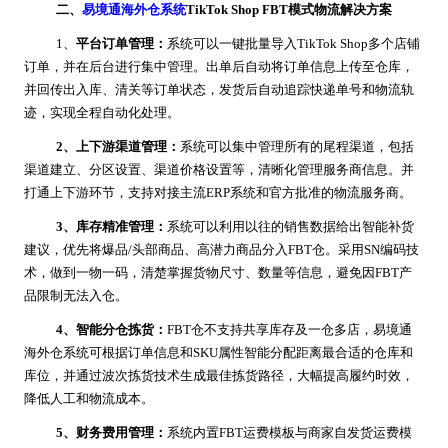
二、
易境通海外仓系统
TikTok Shop FBT模式物流解决方案
1、
平台订单管理：
系统可以一键批量导入TikTok Shop多个店铺
订单，并在后台进行集中管理。出单后自动将订单信息上传至仓库，
并回传出入库、清关等订单状态，发货后自动追踪快递单号和物流轨
迹，实现全程自动化处理。
2、上下游渠道管理：
系统可以集中管理所有的尾程渠道，包括
渠道建立、分区设置、渠道价格设置等，清晰化管理服务商信息。并
打通上下游环节，支持对接主流ERP系统和官方批准的物流服务商。
3、库存精准管理：
系统可以利用以往的销售数据给出智能补货
建议，优先将爆品/头部商品、高潜力商品分入FBT仓。采用SN编码技
术，做到一物一码，清楚掌握货物尺寸、数量等信息，避免因FBT产
品限制无法入仓。
4、智能分仓拣货：
FBT仓不支持共享库存及一仓多店，易境通
海外仓系统可根据订单信息和SKU属性智能分配距离最合适的仓库和
库位，并通过波次拣货技术生成最佳拣货路径，大幅提高履约时效，
降低人工和物流成本。
5、财务费用管理：
系统内置FBT运费模板与商家自发货运费模