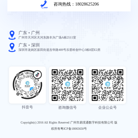
咨询热线：18028625206
广东 • 广州
广州市天河区天河东路丰兴广场A栋2511室
广东 • 深圳
深圳市龙岗区坂田街道吉华路489号乐荟科创中心3栋8层E2房
抖音号
咨询微信号
企业公众号
Copyright(c) 2016 All Rights Reserved 广州市易境通数字科技有限公司 版
权所有粤ICP备18065650号