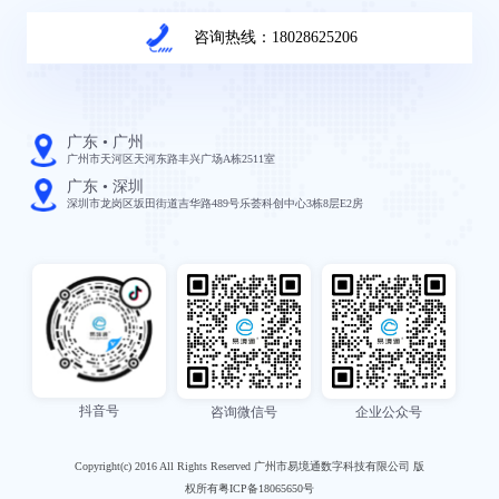
咨询热线：18028625206
广东 • 广州
广州市天河区天河东路丰兴广场A栋2511室
广东 • 深圳
深圳市龙岗区坂田街道吉华路489号乐荟科创中心3栋8层E2房
抖音号
咨询微信号
企业公众号
Copyright(c) 2016 All Rights Reserved 广州市易境通数字科技有限公司 版
权所有粤ICP备18065650号