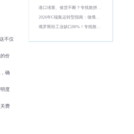
外仓系统必备6大功能
港口堵塞、催货不断？专线散拼系
统帮你稳住客户
2026年C端集运转型指南：做俄罗
斯小B集采，专线散拼系统是标配
俄罗斯轻工业缺口80%！专线散拼
系统帮货代吃上中俄贸易红利
。这不仅
商的价
流，确
透明度
相关费