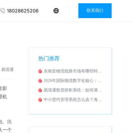
18028625206
联系我们
热门推荐
：易境通
东南亚物流线路市场有哪些特
点？适配东南亚业务的专线拼柜
2026年国际物流数字化核心：货
系统推荐
运代理管理系统市场评估与展望
性影
易境通散货拼柜系统：如何满足
外贸仓库打托全流程管理需求？
理机
中小货代管理系统怎么选？海陆
空多线路统一管控的数字化方案
解析
包、出
从一个