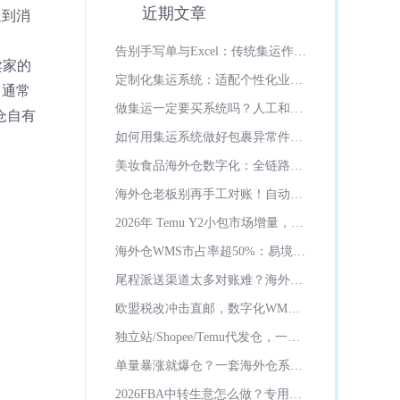
近期文章
送到消
告别手写单与Excel：传统集运作坊
卖家的
的数字化突围之路
定制化集运系统：适配个性化业
，通常
务、灵活迭代升级
做集运一定要买系统吗？人工和系
仓自有
统成本差距多大？
如何用集运系统做好包裹异常件管
理？
美妆食品海外仓数字化：全链路保
质期管控方案！
海外仓老板别再手工对账！自动计
费省一半财务时间
2026年 Temu Y2小包市场增量，货
代数字化必备工具解析
海外仓WMS市占率超50%：易境通
用十年深耕，在日韩、俄罗斯市场
尾程派送渠道太多对账难？海外仓
画下绝对领先版图！
系统自动匹配渠道结算
欧盟税改冲击直邮，数字化WMS
助力海外仓承接海量订单！
独立站/Shopee/Temu代发仓，一套
系统对接全平台订单
单量暴涨就爆仓？一套海外仓系统
如何解决？
2026FBA中转生意怎么做？专用海