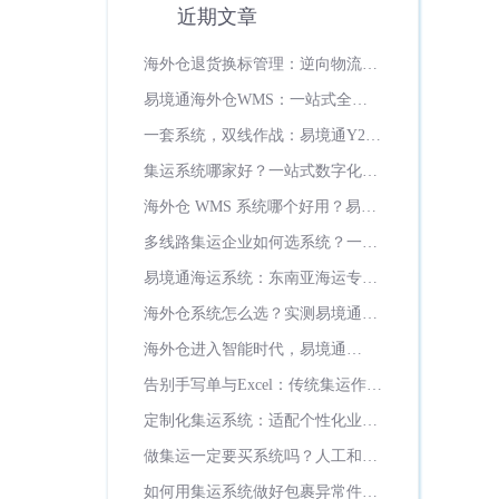
近期文章
海外仓退货换标管理：逆向物流如
何变成增值服务？
易境通海外仓WMS：一站式全场
景智能海外仓管理系统
一套系统，双线作战：易境通Y2系
统如何打通美欧双市场履约全流程
集运系统哪家好？一站式数字化运
营首选易境通集运系统
海外仓 WMS 系统哪个好用？易境
通海外仓系统全面实测推荐
多线路集运企业如何选系统？一站
式多线路管控，认准易境通集运系
易境通海运系统：东南亚海运专线
统
数字化全流程
海外仓系统怎么选？实测易境通
WMS七大硬核优势，日韩俄罗斯
海外仓进入智能时代，易境通
超一半海外仓都在用！
WMS如何重新定义海外仓管理新
告别手写单与Excel：传统集运作坊
标准？
的数字化突围之路
定制化集运系统：适配个性化业
务、灵活迭代升级
做集运一定要买系统吗？人工和系
统成本差距多大？
如何用集运系统做好包裹异常件管