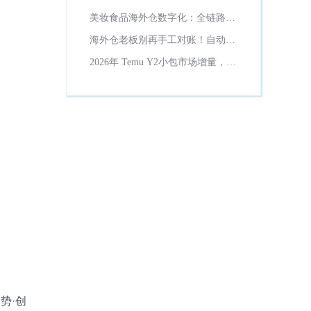
理？
美妆食品海外仓数字化：全链路保
质期管控方案！
海外仓老板别再手工对账！自动计
费省一半财务时间
2026年 Temu Y2小包市场增量，货
代数字化必备工具解析
势·创