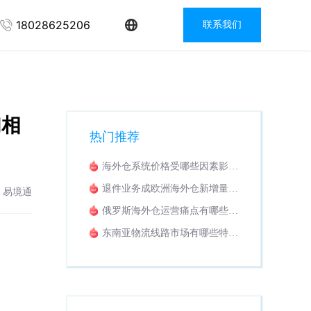
18028625206
联系我们
们相
热门推荐
海外仓系统价格受哪些因素影
响？收费模式解析
退件业务成欧洲海外仓新增量，
：易境通
怎样挑选适配退货换标WMS系
俄罗斯海外仓运营痛点有哪些？
统？
海外仓系统该如何落地解决？
东南亚物流线路市场有哪些特
点？适配东南亚业务的专线拼柜
系统推荐