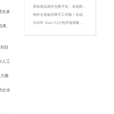
理？
美妆食品海外仓数字化：全链路保
质期管控方案！
需在多
海外仓老板别再手工对账！自动计
费省一半财务时间
2026年 Temu Y2小包市场增量，货
混淆。
代数字化必备工具解析
运到目
少人工
精力聚
助企业