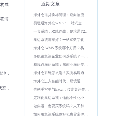
近期文章
用构成
海外仓退货换标管理：逆向物流如
高额滞
何变成增值服务？
易境通海外仓WMS：一站式全场
景智能海外仓管理系统
一套系统，双线作战：易境通Y2系
统如何打通美欧双市场履约全流程
集运系统哪家好？一站式数字化运
营首选易境通集运系统
海外仓 WMS 系统哪个好用？易境
通海外仓系统全面实测推荐
多线路集运企业如何选系统？一站
式多线路管控，认准易境通集运系
易境通海运系统：东南亚海运专线
统
数字化全流程
海外仓系统怎么选？实测易境通
单池，
WMS七大硬核优势，日韩俄罗斯
海外仓进入智能时代，易境通
超一半海外仓都在用！
WMS如何重新定义海外仓管理新
状态，
告别手写单与Excel：传统集运作坊
标准？
的数字化突围之路
定制化集运系统：适配个性化业
务、灵活迭代升级
做集运一定要买系统吗？人工和系
统成本差距多大？
如何用集运系统做好包裹异常件管