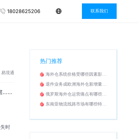
18028625206
联系我们
热门推荐
：易境通
海外仓系统价格受哪些因素影
响？收费模式解析
退件业务成欧洲海外仓新增量，
怎样挑选适配退货换标WMS系
层……
俄罗斯海外仓运营痛点有哪些？
统？
海外仓系统该如何落地解决？
东南亚物流线路市场有哪些特
点？适配东南亚业务的专线拼柜
系统推荐
丢失时