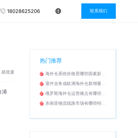
18028625206
联系我们
热门推荐
：易境通
海外仓系统价格受哪些因素影
响？收费模式解析
退件业务成欧洲海外仓新增量，
怎样挑选适配退货换标WMS系
台涌
俄罗斯海外仓运营痛点有哪些？
统？
海外仓系统该如何落地解决？
东南亚物流线路市场有哪些特
点？适配东南亚业务的专线拼柜
系统推荐