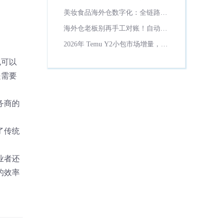
理？
美妆食品海外仓数字化：全链路保
质期管控方案！
海外仓老板别再手工对账！自动计
费省一半财务时间
2026年 Temu Y2小包市场增量，货
代数字化必备工具解析
也可以
是需要
务商的
了传统
业者还
的效率