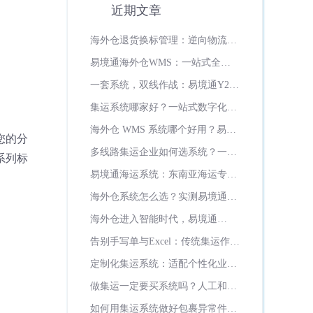
近期文章
海外仓退货换标管理：逆向物流如
何变成增值服务？
易境通海外仓WMS：一站式全场
景智能海外仓管理系统
一套系统，双线作战：易境通Y2系
统如何打通美欧双市场履约全流程
集运系统哪家好？一站式数字化运
营首选易境通集运系统
海外仓 WMS 系统哪个好用？易境
您的分
通海外仓系统全面实测推荐
多线路集运企业如何选系统？一站
系列标
式多线路管控，认准易境通集运系
易境通海运系统：东南亚海运专线
统
数字化全流程
海外仓系统怎么选？实测易境通
WMS七大硬核优势，日韩俄罗斯
海外仓进入智能时代，易境通
超一半海外仓都在用！
WMS如何重新定义海外仓管理新
告别手写单与Excel：传统集运作坊
标准？
的数字化突围之路
定制化集运系统：适配个性化业
务、灵活迭代升级
做集运一定要买系统吗？人工和系
统成本差距多大？
如何用集运系统做好包裹异常件管