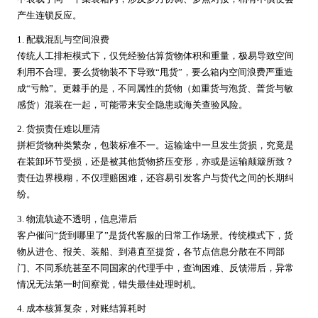
产生连锁反应。
1. 配载混乱与空间浪费
传统人工排柜模式下，仅凭经验估算货物体积和重量，极易导致空间
利用不合理。要么货物装不下导致“甩货”，要么箱内空间浪费严重造
成“亏舱”。更棘手的是，不同属性的货物（如重货与泡货、普货与敏
感货）混装在一起，可能带来安全隐患或海关查验风险。
2. 货损责任难以厘清
拼柜货物种类繁杂，包装标准不一。运输途中一旦发生货损，究竟是
在装卸环节受损，还是被其他货物挤压变形，亦或是运输颠簸所致？
责任边界模糊，不仅理赔困难，还容易引发客户与货代之间的长期纠
纷。
3. 物流轨迹不透明，信息滞后
客户催问“货到哪里了”是货代客服的日常工作场景。传统模式下，货
物从进仓、报关、装船、到港直至提货，各节点信息分散在不同部
门、不同系统甚至不同国家的代理手中，查询困难、反馈滞后，异常
情况无法第一时间察觉，错失最佳处理时机。
4. 成本核算复杂，对账结算耗时