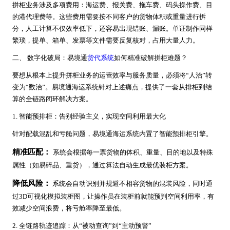
拼柜业务涉及多项费用：海运费、报关费、拖车费、码头操作费、目
的港代理费等。这些费用需要按不同客户的货物体积或重量进行拆
分，人工计算不仅效率低下，还容易出现错账、漏账。单证制作同样
繁琐，提单、箱单、发票等文件需要反复核对，占用大量人力。
二、 数字化破局：易境通
货代系统
如何精准破解拼柜难题？
要想从根本上提升拼柜业务的运营效率与服务质量，必须将“人治”转
变为“数治”。易境通海运系统针对上述痛点，提供了一套从排柜到结
算的全链路闭环解决方案。
1. 智能预排柜：告别经验主义，实现空间利用最大化
针对配载混乱和亏舱问题，易境通海运系统内置了智能预排柜引擎。
精准匹配：
系统会根据每一票货物的体积、重量、目的地以及特殊
属性（如易碎品、重货），通过算法自动生成最优装柜方案。
降低风险：
系统会自动识别并规避不相容货物的混装风险，同时通
过3D可视化模拟装柜图，让操作员在装柜前就能预判空间利用率，有
效减少空间浪费，将亏舱率降至最低。
2. 全链路轨迹追踪：从“被动查询”到“主动预警”