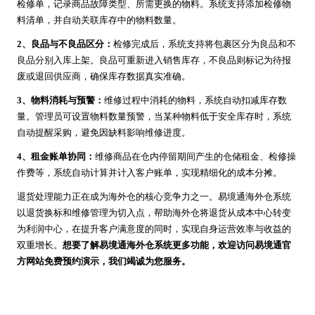
检修单，记录商品故障类型、所需更换的物料。系统支持添加检修物
料清单，并自动关联库存中的物料数量。
2、良品与不良品区分：
检修完成后，系统支持将包裹区分为良品和不
良品分别入库上架。良品可重新进入销售库存，不良品则标记为待报
废或退回供应商，确保库存数据真实准确。
3、物料消耗与预警：
维修过程中消耗的物料，系统自动扣减库存数
量。管理员可设置物料数量预警，当某种物料低于安全库存时，系统
自动提醒采购，避免因缺料影响维修进度。
4、租金账单协同：
维修商品在仓内停留期间产生的仓储租金、检修操
作费等，系统自动计算并计入客户账单，实现精细化的成本分摊。
退货处理能力正在成为海外仓的核心竞争力之一。易境通海外仓系统
以退货换标和维修管理为切入点，帮助海外仓将退货从成本中心转变
为利润中心，在提升客户满意度的同时，实现自身运营效率与收益的
双重增长。
想要了解易境通海外仓系统更多功能，欢迎访问易境通官
方网站免费预约演示，我们竭诚为您服务。