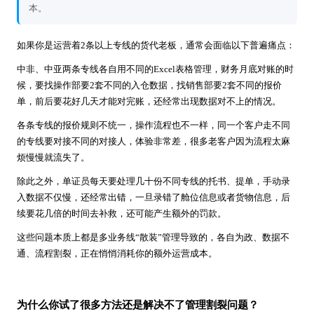
本。
如果你是运营着2条以上专线的货代老板，通常会面临以下普遍痛点：
中非、中亚两条专线各自用不同的Excel表格管理，财务月底对账的时
候，要找操作部要2套不同的入仓数据，找销售部要2套不同的报价
单，前后要花好几天才能对完账，还经常出现数据对不上的情况。
各条专线的报价规则不统一，操作流程也不一样，同一个客户走不同
的专线要对接不同的对接人，体验非常差，很多老客户因为流程太麻
烦慢慢就流失了。
除此之外，单证员每天要处理几十份不同专线的托书、提单，手动录
入数据不仅慢，还经常出错，一旦录错了舱位信息或者货物信息，后
续要花几倍的时间去补救，还可能产生额外的罚款。
这些问题本质上都是多业务线“散装”管理导致的，各自为政、数据不
通、流程割裂，正在悄悄消耗你的额外运营成本。
为什么你试了很多方法还是解决不了管理割裂问题？