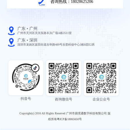
咨询热线：18028625206
广东 • 广州
广州市天河区天河东路丰兴广场A栋2511室
广东 • 深圳
深圳市龙岗区坂田街道吉华路489号乐荟科创中心3栋8层E2房
抖音号
咨询微信号
企业公众号
Copyright(c) 2016 All Rights Reserved 广州市易境通数字科技有限公司 版
权所有粤ICP备18065650号