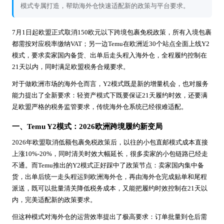
模式专属打造，帮助海外仓快速适配新的政策与平台要求。
7月1日起欧盟正式取消150欧元以下跨境包裹免税政策，所有入境包裹
都需按对应税率缴纳VAT；另一边Temu在欧洲近30个站点全面上线Y2
模式，要求卖家国内备货、出单后走头程入海外仓，全程履约控制在
21天以内，同时满足欧盟税务合规要求。
对于做欧洲市场的海外仓而言，Y2模式既是新的增量机会，也对服务
能力提出了全新要求：轻资产模式下既要保证21天履约时效，还要满
足欧盟严格的税务监管要求，传统海外仓系统已经很难适配。
一、Temu Y2模式：2026欧洲跨境履约新变局
2026年欧盟取消低额包裹免税政策后，以往的小包直邮模式成本直接
上涨10%-20%，同时清关时效大幅延长，很多卖家的小包链路已经走
不通。而Temu推出的Y2模式正好踩中了政策节点：卖家国内集中备
货，出单后统一走头程运到欧洲海外仓，再由海外仓完成贴单和尾程
派送，既可以批量清关降低税务成本，又能把履约时效控制在21天以
内，完美适配新的政策要求。
但这种模式对海外仓的运营效率提出了极高要求：订单批量到仓后需