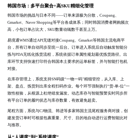
韩国市场：多平台聚合+高SKU精细化管理
韩国市场的挑战与日本不同——订单来源极为分散，Coupang、
Gmarket、Naver Shopping等平台各成体系；同时韩国消费者网购频次
高，小包订单占比大，SKU数量动辄数千甚至上万。
易境通WMS通过API无缝对接Coupang、Gmarket等韩国主流电商平
台，所有订单自动同步至统一后台。订单进入系统后自动触发智能分
拣与PDA无纸化拣货流程，系统依据订单属性规划最优拣货路径。出
库环节支持快速打印符合韩国本土要求的运单标签，并与智能打包机
对接。
在库存管理上，系统支持SN码级“一物一码”精细管控，从入库、上
架、盘点、拣货到出库全程扫码作业。每个环节强制执行“货-单-位”一
致性校验，从根源上杜绝错发漏发。动态库存与智能预警实时同步所
有平台订单的履约状态与库存数量，有效避免超卖。
尾程方面，系统与CJ物流、韩进等多家韩国主流尾程服务商对接，创
建发货订单时可根据包裹重量、尺寸、目的地自动进行运费智能比对
与推荐。
从“人调度”到“系统调度”