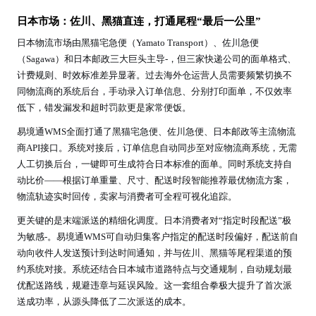
日本市场：佐川、黑猫直连，打通尾程“最后一公里”
日本物流市场由黑猫宅急便（Yamato Transport）、佐川急便
（Sagawa）和日本邮政三大巨头主导-，但三家快递公司的面单格式、
计费规则、时效标准差异显著。过去海外仓运营人员需要频繁切换不
同物流商的系统后台，手动录入订单信息、分别打印面单，不仅效率
低下，错发漏发和超时罚款更是家常便饭。
易境通WMS全面打通了黑猫宅急便、佐川急便、日本邮政等主流物流
商API接口。系统对接后，订单信息自动同步至对应物流商系统，无需
人工切换后台，一键即可生成符合日本标准的面单。同时系统支持自
动比价——根据订单重量、尺寸、配送时段智能推荐最优物流方案，
物流轨迹实时回传，卖家与消费者可全程可视化追踪。
更关键的是末端派送的精细化调度。日本消费者对“指定时段配送”极
为敏感-。易境通WMS可自动归集客户指定的配送时段偏好，配送前自
动向收件人发送预计到达时间通知，并与佐川、黑猫等尾程渠道的预
约系统对接。系统还结合日本城市道路特点与交通规制，自动规划最
优配送路线，规避违章与延误风险。这一套组合拳极大提升了首次派
送成功率，从源头降低了二次派送的成本。