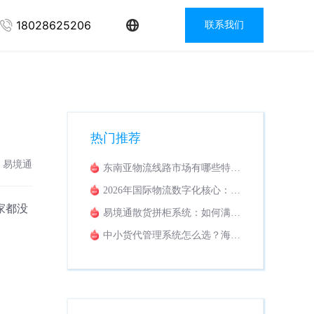
18028625206
联系我们
热门推荐
：易境通
东南亚物流线路市场有哪些特
点？适配东南亚业务的专线拼柜
2026年国际物流数字化核心：货
系统推荐
运代理管理系统市场评估与展望
家都没
易境通散货拼柜系统：如何满足
外贸仓库打托全流程管理需求？
中小货代管理系统怎么选？海陆
空多线路统一管控的数字化方案
解析