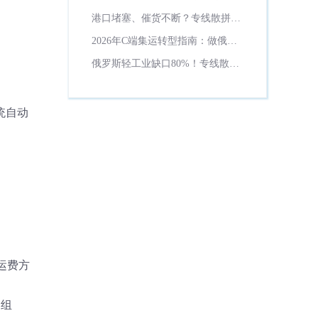
外仓系统必备6大功能
港口堵塞、催货不断？专线散拼系
统帮你稳住客户
2026年C端集运转型指南：做俄罗
斯小B集采，专线散拼系统是标配
俄罗斯轻工业缺口80%！专线散拼
系统帮货代吃上中俄贸易红利
统自动
运费方
的组