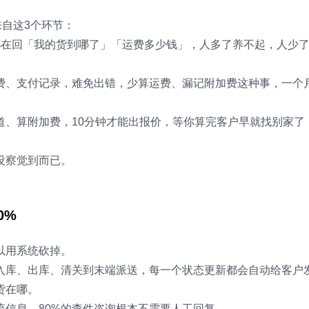
来自这3个环节：
都在回「我的货到哪了」「运费多少钱」，人多了养不起，人少
费、支付记录，难免出错，少算运费、漏记附加费这种事，一个
道、算附加费，10分钟才能出报价，等你算完客户早就找别家了
没察觉到而已。
0%
以用系统砍掉。
入库、出库、清关到末端派送，每一个状态更新都会自动给客户
货在哪。
信息，80%的查件咨询根本不需要人工回复。