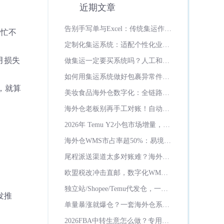
近期文章
告别手写单与Excel：传统集运作坊
了忙不
的数字化突围之路
定制化集运系统：适配个性化业
务、灵活迭代升级
月损失
做集运一定要买系统吗？人工和系
统成本差距多大？
如何用集运系统做好包裹异常件管
理？
，就算
美妆食品海外仓数字化：全链路保
质期管控方案！
海外仓老板别再手工对账！自动计
费省一半财务时间
2026年 Temu Y2小包市场增量，货
代数字化必备工具解析
海外仓WMS市占率超50%：易境通
用十年深耕，在日韩、俄罗斯市场
尾程派送渠道太多对账难？海外仓
画下绝对领先版图！
系统自动匹配渠道结算
欧盟税改冲击直邮，数字化WMS
助力海外仓承接海量订单！
独立站/Shopee/Temu代发仓，一套
发推
系统对接全平台订单
单量暴涨就爆仓？一套海外仓系统
如何解决？
2026FBA中转生意怎么做？专用海