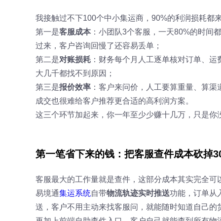
我接触过不下100个中小集运商，90%的利润损耗都
第一是
客服成本
：小团队3个客服，一天80%的时间
过来，客户咨询回慢了还容易丢单；
第二是
对账损耗
：财务每个月人工逐单核对订单、运
大几千都找不到原因；
第三是
报价效率
：客户来问价，人工要算重量、算渠
成交也很难给客户推荐更合适的高利润方案。
这三个环节加起来，你一年至少少赚十几万，只是你
第一笔省下来的钱：把客服查件成本砍掉3
客服最大的工作量就是查件，这部分成本其实完全可
易境通
集运系统
自带
物流轨迹实时推送
功能，订单从
送，客户不用主动来找客服问，就能随时知道自己的
再加上前端自助查件入口，客户自己就能查到所有物流