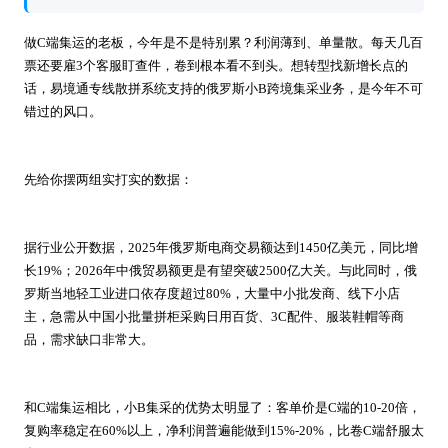
做C端集运的老板，今年是不是特别累？利润薄到、单量散。每天几百
票还要雇3个客服盯查件，卷到根本看不到头。想转型找新增长点的
话，易境通专线散拼系统支持的俄罗斯小B跨境集采业务，是今年不可
错过的风口。
先给你摆两组实打实的数据：
据行业公开数据，2025年俄罗斯电商交易额达到1450亿美元，同比增
长19%；2026年中俄贸易额更是有望突破2500亿大关。与此同时，俄
罗斯当地轻工业进口依存度超过80%，大量中小批发商、线下小店
主，急需从中国小批量拼柜采购日用百货、3C配件、服装鞋帽等商
品，需求缺口非常大。
和C端集运相比，小B集采的优势太明显了：客单价是C端的10-20倍，
复购率稳定在60%以上，净利润普遍能做到15%-20%，比卷C端舒服太