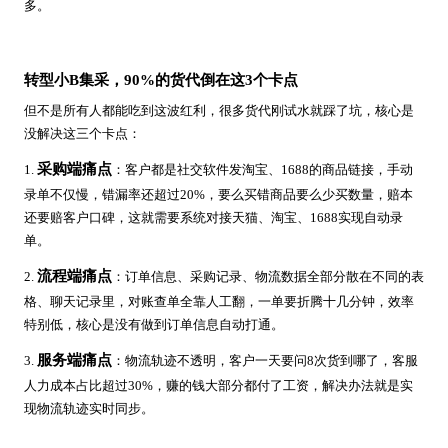
多。
转型小B集采，90%的货代倒在这3个卡点
但不是所有人都能吃到这波红利，很多货代刚试水就踩了坑，核心是
没解决这三个卡点：
采购端痛点
1.
：客户都是社交软件发淘宝、1688的商品链接，手动
录单不仅慢，错漏率还超过20%，要么买错商品要么少买数量，赔本
还要赔客户口碑，这就需要系统对接天猫、淘宝、1688实现自动录
单。
流程端痛点
2.
：订单信息、采购记录、物流数据全部分散在不同的表
格、聊天记录里，对账查单全靠人工翻，一单要折腾十几分钟，效率
特别低，核心是没有做到订单信息自动打通。
服务端痛点
3.
：物流轨迹不透明，客户一天要问8次货到哪了，客服
人力成本占比超过30%，赚的钱大部分都付了工资，解决办法就是实
现物流轨迹实时同步。