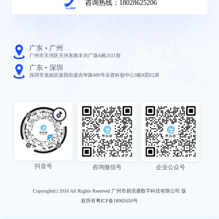
咨询热线：18028625206
广东 • 广州
广州市天河区天河东路丰兴广场A栋2511室
广东 • 深圳
深圳市龙岗区坂田街道吉华路489号乐荟科创中心3栋8层E2房
抖音号
咨询微信号
企业公众号
Copyright(c) 2016 All Rights Reserved 广州市易境通数字科技有限公司 版
权所有粤ICP备18065650号