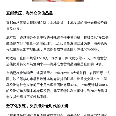
直邮承压，海外仓价值凸显
直邮价格优势大幅削弱之际，本地备货、本地发货的海外仓模式价值
日益凸显。
成本端，通过海外仓集中报关可规避单件重复征税，将税负从“多次分
散缴纳”转为“批量一次性处理”。以1kg普货发往欧洲为例，海外仓头
程批量海运加本地配送，单票综合成本较直邮可降低40%-50%。
时效端，直邮平均需12-18天，海外仓一件代发仅需2-5天。本地发货
还能提升转化率与复购率——海外仓发货商品销量是直邮的3.4倍。
市场已在快速响应。速卖通于2026年海外618大促首日，在西班牙、法
国、波兰等核心市场从欧洲本地仓发货的订单占比首次突破50%。菜
鸟欧洲海外仓今年前三个月出库量同比激增32%。Temu更计划将80%
的欧洲订单实现本地仓库发货。弗罗斯特沙利文预计，到2028年海外
仓发货份额将正式超越直邮。
数字化系统，决胜海外仓时代的关键
当越来越多欧洲订单从直邮转向本地仓，海外仓的运营效率与精细化