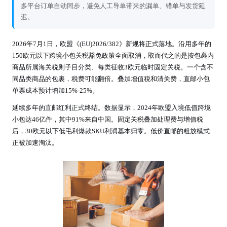
多平台订单自动同步，避免人工导单带来的漏单、错单与发货延
迟。
2026年7月1日，欧盟《(EU)2026/382》新规将正式落地。沿用多年的
150欧元以下跨境小包关税豁免政策全面取消，取而代之的是按包裹内
商品所属海关税则子目分类、每类征收3欧元临时固定关税。一个含不
同品类商品的包裹，税费可能翻倍。叠加增值税和清关费，直邮小包
单票成本预计增加15%-25%。
延续多年的直邮红利正式终结。数据显示，2024年欧盟入境低值跨境
小包达46亿件，其中91%来自中国。固定关税叠加处理费与增值税
后，30欧元以下低毛利爆款SKU利润基本归零。低价直邮的粗放模式
正被加速淘汰。