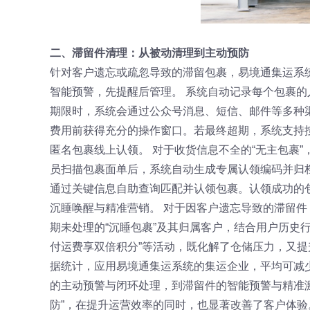
二、滞留件清理：从被动清理到主动预防
针对客户遗忘或疏忽导致的滞留包裹，易境通集运系统
智能预警，先提醒后管理。 系统自动记录每个包裹
期限时，系统会通过公众号消息、短信、邮件等多种渠
费用前获得充分的操作窗口。若最终超期，系统支持
匿名包裹线上认领。 对于收货信息不全的“无主包裹
员扫描包裹面单后，系统自动生成专属认领编码并归
通过关键信息自助查询匹配并认领包裹。认领成功的
沉睡唤醒与精准营销。 对于因客户遗忘导致的滞留
期未处理的“沉睡包裹”及其归属客户，结合用户历史
付运费享双倍积分”等活动，既化解了仓储压力，又提
据统计，应用易境通集运系统的集运企业，平均可减
的主动预警与闭环处理，到滞留件的智能预警与精准激
防”，在提升运营效率的同时，也显著改善了客户体验