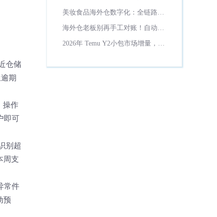
理？
美妆食品海外仓数字化：全链路保
质期管控方案！
海外仓老板别再手工对账！自动计
费省一半财务时间
2026年 Temu Y2小包市场增量，货
代数字化必备工具解析
近仓储
生逾期
。
：操作
户即可
识别超
本周支
异常件
动预