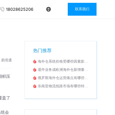
18028625206
联系我们
热门推荐
：易境通
海外仓系统价格受哪些因素影
响？收费模式解析
退件业务成欧洲海外仓新增量，
怎样挑选适配退货换标WMS系
期积压
俄罗斯海外仓运营痛点有哪些？
统？
海外仓系统该如何落地解决？
。
东南亚物流线路市场有哪些特
点？适配东南亚业务的专线拼柜
系统推荐
覆盖了
系统会