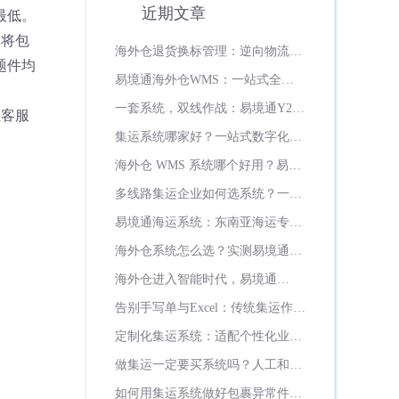
近期文章
最低。
，将包
海外仓退货换标管理：逆向物流如
题件均
何变成增值服务？
易境通海外仓WMS：一站式全场
景智能海外仓管理系统
一套系统，双线作战：易境通Y2系
让客服
统如何打通美欧双市场履约全流程
集运系统哪家好？一站式数字化运
营首选易境通集运系统
海外仓 WMS 系统哪个好用？易境
通海外仓系统全面实测推荐
多线路集运企业如何选系统？一站
式多线路管控，认准易境通集运系
易境通海运系统：东南亚海运专线
统
数字化全流程
海外仓系统怎么选？实测易境通
WMS七大硬核优势，日韩俄罗斯
海外仓进入智能时代，易境通
超一半海外仓都在用！
WMS如何重新定义海外仓管理新
告别手写单与Excel：传统集运作坊
标准？
的数字化突围之路
定制化集运系统：适配个性化业
务、灵活迭代升级
做集运一定要买系统吗？人工和系
统成本差距多大？
如何用集运系统做好包裹异常件管