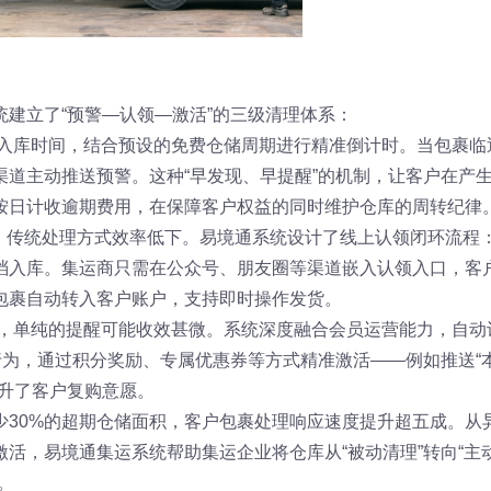
建立了“预警—认领—激活”的三级清理体系：
的入库时间，结合预设的免费仓储周期进行精准倒计时。当包裹临
道主动推送预警。这种“早发现、早提醒”的机制，让客户在产
按日计收逾期费用，在保障客户权益的同时维护仓库的周转纪律
”，传统处理方式效率低下。易境通系统设计了线上认领闭环流程
档入库。集运商只需在公众号、朋友圈等渠道嵌入认领入口，客
包裹自动转入客户账户，支持即时操作发货。
件，单纯的提醒可能收效甚微。系统深度融合会员运营能力，自动
行为，通过积分奖励、专属优惠券等方式精准激活——例如推送“
升了客户复购意愿。
少30%的超期仓储面积，客户包裹处理响应速度提升超五成。从
活，易境通集运系统帮助集运企业将仓库从“被动清理”转向“主
。