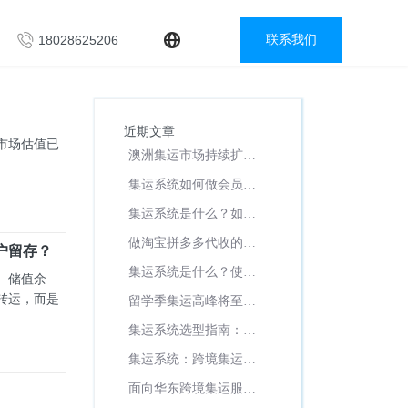
18028625206
联系我们
近期文章
市场估值已
澳洲集运市场持续扩
容，如何选择适配业务
集运系统如何做会员储
的集运系统？
值、积分与复购运营，
集运系统是什么？如何
提升跨境集运客户留
挑选靠谱的集运系统供
做淘宝拼多多代收的集
存？
户留存？
应商
运业务，有什么适配的
集运系统是什么？使用
、储值余
系统管理？
集运系统可以降低哪些
转运，而是
留学季集运高峰将至：
运营成本？
集运系统如何应对爆仓
集运系统选型指南：
压力与合箱效率挑战
SaaS与定制开发该如何
集运系统：跨境集运企
抉择？
业的多渠道获客与会员
面向华东跨境集运服务
运营策略