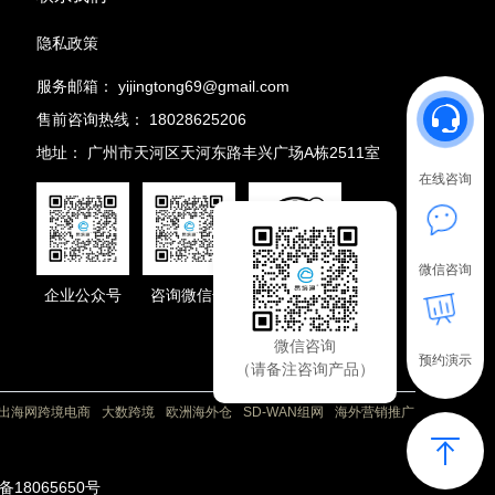
隐私政策
服务邮箱：
yijingtong69@gmail.com
售前咨询热线：
18028625206
地址：
广州市天河区天河东路丰兴广场A栋2511室
在线咨询
微信咨询
企业公众号
咨询微信号
抖音号
微信咨询
预约演示
（请备注咨询产品）
出海网跨境电商
大数跨境
欧洲海外仓
SD-WAN组网
海外营销推广
P备18065650号