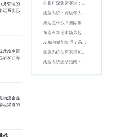
商：一体化集运仓库数
扎根广深集运赛道：哪
服务管理的
字化解决方案
套集运系统更适配本地
集运系统已
集运系统：跨境华人集
业务？
运转运企业如何从人工
集运是什么？国际集运
走向数字化？
系统能解决哪些问题？
东南亚集运市场风起云
涌，集运转运系统如何
AI如何赋能集运？易境
科学选型？
通系统的智能决策与全
业开始承接
集运系统如何实现包裹
流程自动化
包后发往海
集运降本增效？
集运系统选型指南：
1300+集运企业共同选择
的数字化管理方案
境物流企业
物流渠道的
挑战