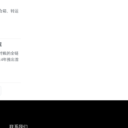
合箱、转运
案
对账的全链
14年推出首
联系我们