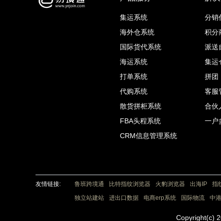
集运系统
分销
海外仓系统
积分
国际货代系统
派送
海运系统
集运
打单系统
拼团
代购系统
客服
散货拼柜系统
合伙
FBA头程系统
一户
CRM信息管理系统
友情链接:
鲁班跨境通
比特指纹浏览器
火豹浏览器
出海IP
指
独立站建站
进出口数据
电商erp系统
国际物流
中
Copyright(