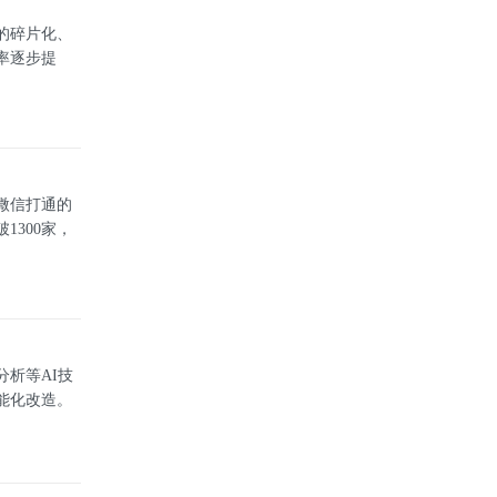
的碎片化、
率逐步提
微信打通的
1300家，
析等AI技
能化改造。