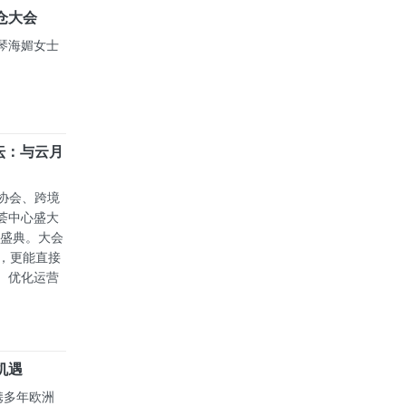
仓大会
琴海媚女士
坛：与云月
务协会、跨境
荟中心盛大
度盛典。大会
态，更能直接
、优化运营
机遇
an将携多年欧洲