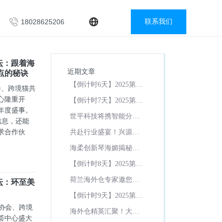
18028625206
联系我们
坛：跟着海
近期文章
点的秘诀
【倒计时6天】2025第三
会、跨境猫共
届跨境电商生态大会暨
心隆重开
【倒计时7天】2025第三
海外仓发展论坛：跟着
年度盛事。
届跨境电商生态大会暨
世平科技将携智能分拣
海柔创新华南区大客户
信息，还能
海外仓发展论坛：环至
黑科技亮相易境通海外
总监破解用“中国速度”抢
求合作伙
共赴行业盛宴！兴源通
美总经理亲授海外仓降
仓大会，赋能行业升级
占跨境电商制高点的秘
国际物流有限公司将亮
本增效秘笈！
海柔创新琴海媚揭秘如
诀
相易境通海外仓大会！
何为海外仓提效赋能，
【倒计时8天】2025第三
尽在易境通海外仓大会
届跨境电商生态大会暨
荷兰海外仓专家邀您共
坛：环至美
海外仓发展论坛：与云
聚易境通海外仓大会，
【倒计时9天】2025第三
月仓总经理共同解锁仓
解锁欧洲仓储新机遇
届跨境电商生态大会暨
务协会、跨境
配协同、资源对接关键
海外仓精英汇聚！大会
海外仓发展论坛：与
荟中心盛大
痛点！