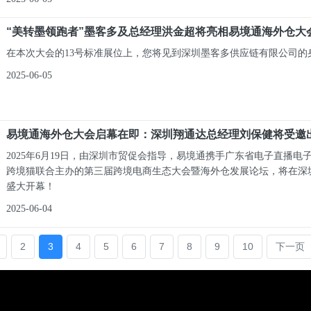
“美转墨领跑者”墨客多及总经理洪金超将亮相易境通海外仓大
在本次大会的13号标准展位上，您将见到深圳墨客多供应链有限公司的
2025-06-05
易境通海外仓大会启幕在即：深圳翔通达总经理刘保健将受邀
2025年6月19日，由深圳市贸促会指导，易境通携手广东省电子直播电
跨境猫联合主办的第三届跨境电商生态大会暨海外仓发展论坛，将在深
盛大开幕！
2025-06-04
2
3
4
5
6
7
8
9
10
下一页