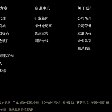
方案
资讯中心
关于我们
代理
行业新闻
公司简介
商城
海外仓记事
公司荣誉
自提点
集运宝典
发展历程
仓硬件
国际专线
企业风采
联系我们
管理CRM
人
多端
纹浏览器
Tiktok海外网络专线
EDM邮件营销
欧洲123
蘑菇跨境
美国公司注册
港物流
无忧易售跨境ERP