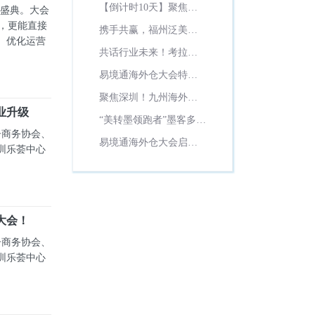
展商威瑞国际实力亮相
【倒计时10天】聚焦海
TEMU欧区总监共破欧洲
度盛典。大会
易境通海外仓大会
外仓新生态！2025第三
增长密码！
态，更能直接
携手共赢，福州泛美达
届跨境电商生态大会暨
、优化运营
供应链陈震宁受邀出席
共话行业未来！考拉供
海外仓发展论坛即将启
易境通海外仓大会！
应链总经理柯凌峰受邀
幕
易境通海外仓大会特邀
参加易境通海外仓大
嘉宾：新邮海外仓宋晓
聚焦深圳！九州海外仓
会！
蓉邀您共话海外仓机遇
业升级
总经理廖栩骏将亮相易
“美转墨领跑者”墨客多及
境通海外仓大会！
子商务协会、
总经理洪金超将亮相易
易境通海外仓大会启幕
圳乐荟中心
境通海外仓大会
在即：深圳翔通达总经
理刘保健将受邀出席！
大会！
子商务协会、
圳乐荟中心