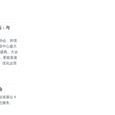
坛：与
务协会、跨境
荟中心盛大
度盛典。大会
态，更能直接
、优化运营
会
准展位 8
仓服务。