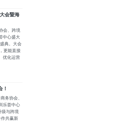
态大会暨海
务协会、跨境
荟中心盛大
度盛典。大会
态，更能直接
、优化运营
会！
子商务协会、
圳乐荟中心
升级与跨境
合作共赢新