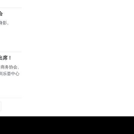
会
身影。
出席！
子商务协会、
圳乐荟中心