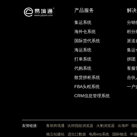
产品服务
解决
集运系统
分销
海外仓系统
积分
国际货代系统
派送
海运系统
集运
打单系统
拼团
代购系统
客服
散货拼柜系统
合伙
FBA头程系统
一户
CRM信息管理系统
友情链接:
鲁班跨境通
比特指纹浏览器
火豹浏览器
出海IP
指
独立站建站
进出口数据
电商erp系统
国际物流
中