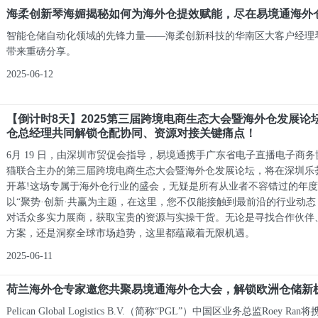
海柔创新琴海媚揭秘如何为海外仓提效赋能，尽在易境通海外
智能仓储自动化领域的先锋力量——海柔创新科技的华南区大客户经理
带来重磅分享。
2025-06-12
【倒计时8天】2025第三届跨境电商生态大会暨海外仓发展论
仓总经理共同解锁仓配协同、资源对接关键痛点！
6月 19 日，由深圳市贸促会指导，易境通携手广东省电子直播电子商
猫联合主办的第三届跨境电商生态大会暨海外仓发展论坛，将在深圳乐
开幕!这场专属于海外仓行业的盛会，无疑是所有从业者不容错过的年
以“聚势·创新·共赢为主题，在这里，您不仅能接触到最前沿的行业动
对话众多实力展商，获取宝贵的资源与实操干货。无论是寻找合作伙伴
方案，还是洞察全球市场趋势，这里都蕴藏着无限机遇。
2025-06-11
荷兰海外仓专家邀您共聚易境通海外仓大会，解锁欧洲仓储新
Pelican Global Logistics B.V.（简称“PGL”）中国区业务总监Roey R