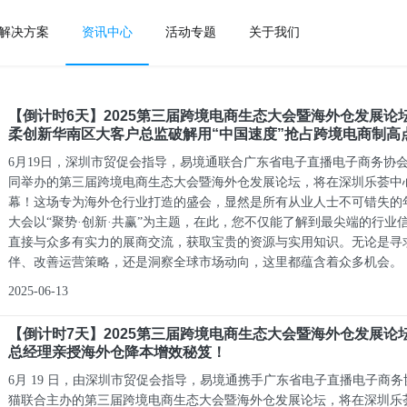
解决方案
资讯中心
活动专题
关于我们
【倒计时6天】2025第三届跨境电商生态大会暨海外仓发展论
柔创新华南区大客户总监破解用“中国速度”抢占跨境电商制高
6月19日，深圳市贸促会指导，易境通联合广东省电子直播电子商务协
同举办的第三届跨境电商生态大会暨海外仓发展论坛，将在深圳乐荟中
幕！这场专为海外仓行业打造的盛会，显然是所有从业人士不可错失的
大会以“聚势·创新·共赢”为主题，在此，您不仅能了解到最尖端的行业
直接与众多有实力的展商交流，获取宝贵的资源与实用知识。无论是寻
伴、改善运营策略，还是洞察全球市场动向，这里都蕴含着众多机会。
2025-06-13
【倒计时7天】2025第三届跨境电商生态大会暨海外仓发展论
总经理亲授海外仓降本增效秘笈！
6月 19 日，由深圳市贸促会指导，易境通携手广东省电子直播电子商
猫联合主办的第三届跨境电商生态大会暨海外仓发展论坛，将在深圳乐