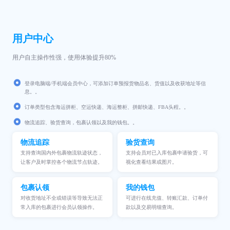
用户中心
用户自主操作性强，使用体验提升80%
登录电脑端/手机端会员中心，可添加订单预报货物品名、货值以及收获地址等信
息。。
订单类型包含海运拼柜、空运快递、海运整柜、拼邮快递、FBA头程。。
物流追踪、验货查询，包裹认领以及我的钱包。。
物流追踪
验货查询
支持查询国内外包裹物流轨迹状态，
支持会员对已入库包裹申请验货，可
让客户及时掌控各个物流节点轨迹。
视化查看结果或图片。
包裹认领
我的钱包
对收货地址不全或错误等导致无法正
可进行在线充值、转账汇款、订单付
常入库的包裹进行会员认领操作。
款以及交易明细查询。